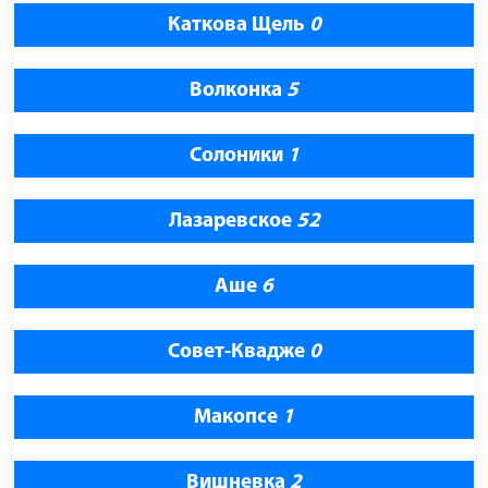
Каткова Щель
0
Волконка
5
Солоники
1
Лазаревское
52
Аше
6
Совет-Квадже
0
Макопсе
1
Вишневка
2