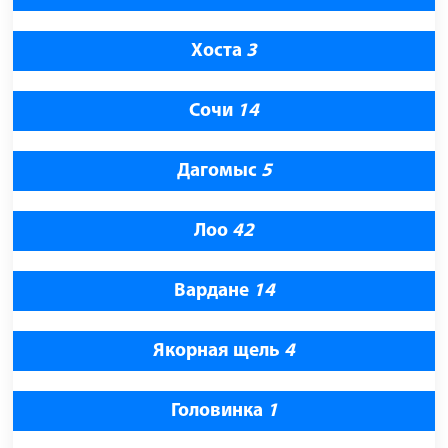
Хоста
3
Сочи
14
Дагомыс
5
Лоо
42
Вардане
14
Якорная щель
4
Головинка
1