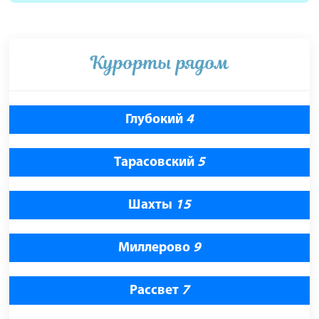
Курорты рядом
Глубокий
4
Тарасовский
5
Шахты
15
Миллерово
9
Рассвет
7