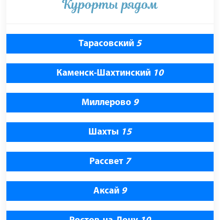
Курорты рядом
Тарасовский
5
Каменск-Шахтинский
10
Миллерово
9
Шахты
15
Рассвет
7
Аксай
9