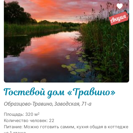
Гостевой дом «Травино»
Образцово-Травино, Заводская, 71-а
2
Площадь: 320 м
Количество человек: 22
Питание: Можно готовить самим, кухня общая в коттедже
на 1 этаже.