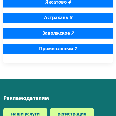
Яксатово
4
Астрахань
8
Заволжское
7
Промысловый
7
Рекламодателям
наши услуги
регистрация