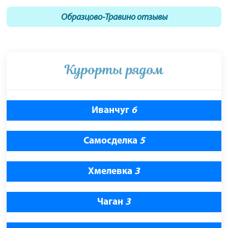
Образцово-Травино отзывы
Курорты рядом
Иванчуг
6
Самосделка
5
Хмелевка
3
Чаган
3