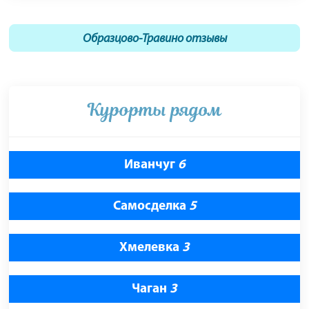
Образцово-Травино отзывы
Курорты рядом
Иванчуг
6
Самосделка
5
Хмелевка
3
Чаган
3