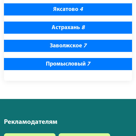
Яксатово
4
Астрахань
8
Заволжское
7
Промысловый
7
Рекламодателям