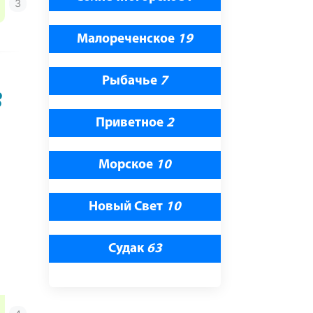
Малореченское
19
Рыбачье
7
В
Приветное
2
Морское
10
Новый Свет
10
Судак
63