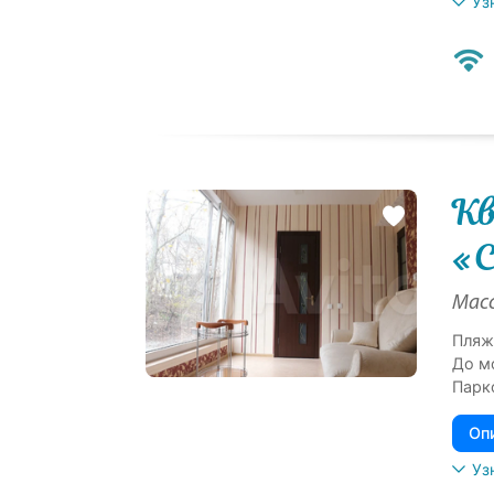
Уз
Кв
«С
Масс
Пляж
До м
Парк
Оп
Уз