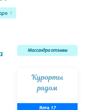
ндре
7
а
Массандра отзывы
Курорты
рядом
Ялта
17