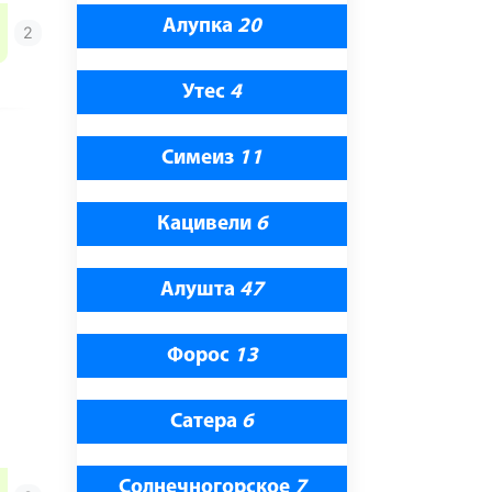
Алупка
20
Утес
4
Симеиз
11
Кацивели
6
Алушта
47
Форос
13
Сатера
6
Солнечногорское
7