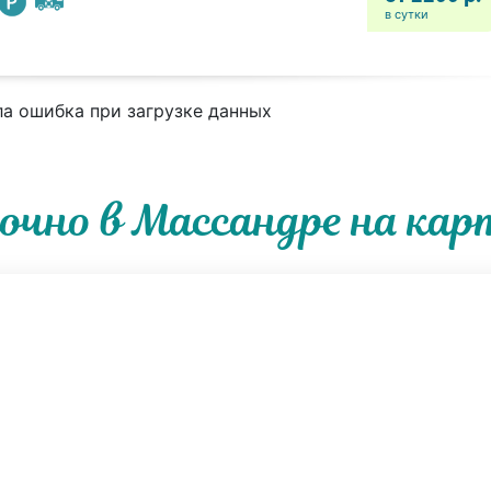
в сутки
а ошибка при загрузке данных
чно в Массандре на кар