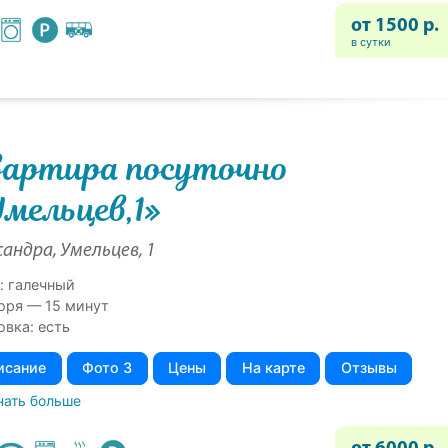
от 1500 р.
в сутки
артира посуточно
мельцев,1»
андра, Умельцев, 1
: галечный
оря — 15 минут
овка: есть
исание
Фото 3
Цены
На карте
Отзывы
нать больше