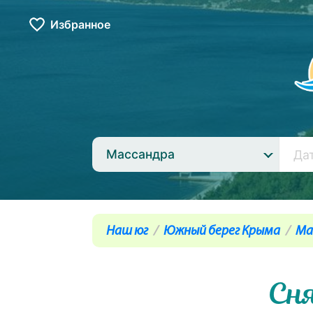
Избранное
Массандра
Наш юг
Южный берег Крыма
Ма
Сн