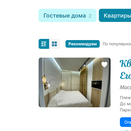
Гостевые дома
Квартиры
2
Рекомендуем
По популярно
Кв
Ег
Масс
Пляж
До м
Парк
Оп