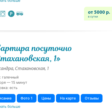
нать больше
от 5000 р.
в сутки
артира посуточно
тахановская, 1»
андра, Стахановская, 1
: галечный
оря — 15 минут
овка: есть
исание
Фото 1
Цены
На карте
Отзывы
нать больше