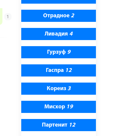
Отрадное
2
Ливадия
4
Гурзуф
9
Гаспра
12
Кореиз
3
Мисхор
19
Партенит
12