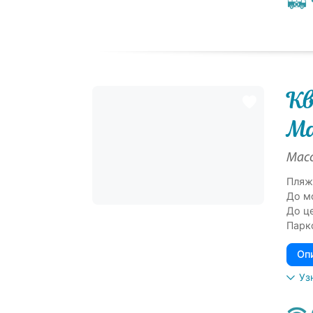
Кв
Ма
Масс
Пляж
До м
До ц
Парк
Оп
Уз