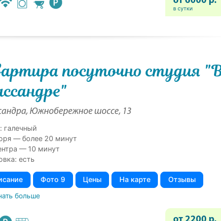
от 6000 р.
в сутки
артира посуточно студия "
ссандре"
андра, Южнобережное шоссе, 13
: галечный
оря — более 20 минут
ентра — 10 минут
овка: есть
исание
Фото 9
Цены
На карте
Отзывы
нать больше
от 2200 р.