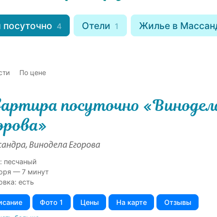
 посуточно
Отели
Жилье в Масса
4
1
сти
По цене
артира посуточно «Винодел
орова»
андра, Винодела Егорова
: песчаный
оря — 7 минут
овка: есть
исание
Фото 1
Цены
На карте
Отзывы