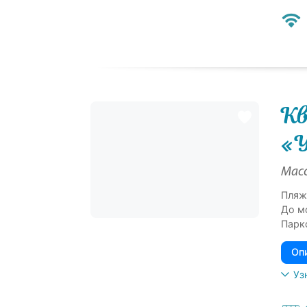
Кв
«У
Масс
Пляж
До м
Парк
Оп
Уз