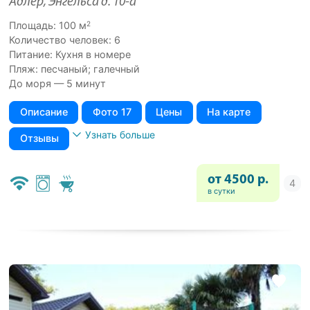
Адлер, Энгельса д. 10-а
2
Площадь: 100 м
Количество человек: 6
Питание: Кухня в номере
Пляж: песчаный; галечный
До моря — 5 минут
Описание
Фото 17
Цены
На карте
Узнать больше
Отзывы
от 4500 р.
в сутки