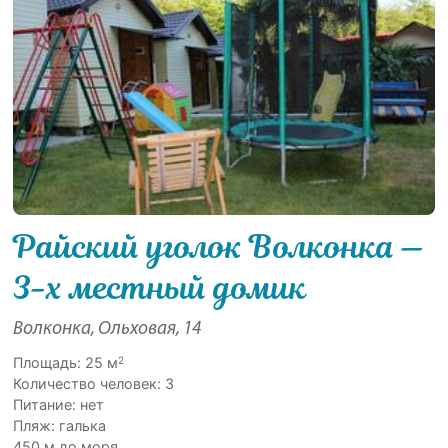
Райский уголок Волконка —
3-х местный домик
Волконка, Ольховая, 14
2
Площадь: 25 м
Количество человек: 3
Питание: нет
Пляж: галька
450 м до моря