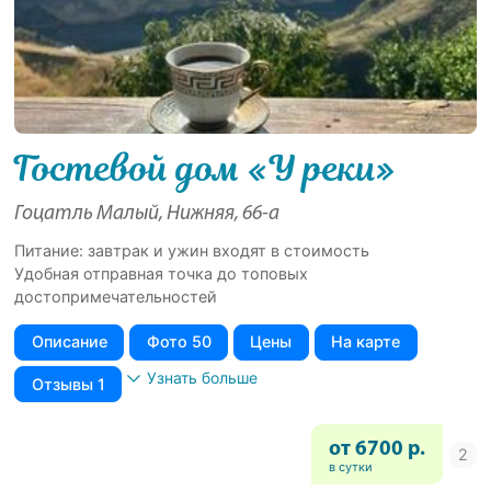
Гостевой дом «У реки»
Гоцатль Малый, Нижняя, 66-а
Питание: завтрак и ужин входят в стоимость
Удобная отправная точка до топовых
достопримечательностей
Описание
Фото 50
Цены
На карте
Узнать больше
Отзывы 1
от 6700 р.
в сутки