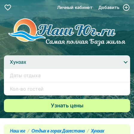
Личный кабинет
Добавить
Хунзах
Наш юг
Отдых в горах Дагестана
Хунзах