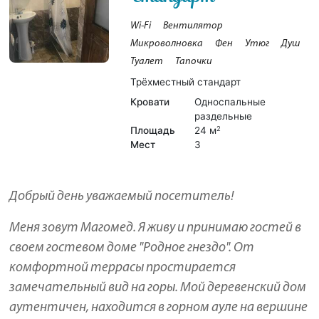
Wi-Fi
Вентилятор
Микроволновка
Фен
Утюг
Душ
Туалет
Тапочки
Трёхместный стандарт
Кровати
Односпальные
раздельные
Площадь
24 м
2
Мест
3
Добрый день уважаемый посетитель!
Меня зовут Магомед. Я живу и принимаю гостей в
своем гостевом доме "Родное гнездо". От
комфортной террасы простирается
замечательный вид на горы. Мой деревенский дом
аутентичен, находится в горном ауле на вершине