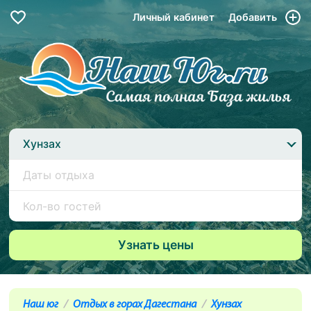
Личный кабинет
Добавить
Хунзах
Наш юг
Отдых в горах Дагестана
Хунзах