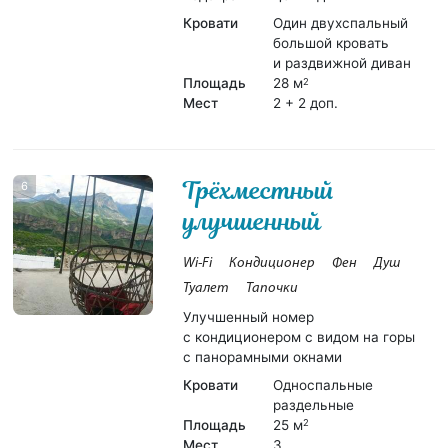
Кровати
Один двухспальный
большой кровать
и раздвижной диван
Площадь
28 м
2
Мест
2 + 2 доп.
Трёхместный
6
улучшенный
Wi-Fi
Кондиционер
Фен
Душ
Туалет
Тапочки
Улучшенный номер
с кондиционером с видом на горы
с панорамными окнами
Кровати
Односпальные
раздельные
Площадь
25 м
2
Мест
3