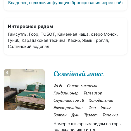
Владелец подключил функцию бронирования через сайт
Интересное рядом
Гамсутль, Гоор, ТОБОТ, Каменная чаша, озеро Мочох,
Гуниб, Карадахская теснина, Кахиб, Язык Тролля,
Салтинский водопад
Семейный люкс
6
Wi-Fi
Сплит-система
Кондиционер
Телевизор
Спутниковое ТВ
Холодильник
Электрочайник
Фен
Утюг
Балкон
Душ
Туалет
Тапочки
Номер с шикарным видом на горы,
водохранилище и т д