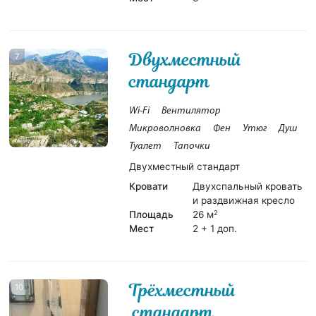
Двухместный
7
стандарт
Wi-Fi
Вентилятор
Микроволновка
Фен
Утюг
Душ
Туалет
Тапочки
Двухместный стандарт
Кровати
Двухспальный кровать
и раздвижная кресло
Площадь
26 м
2
Мест
2 + 1 доп.
Трёхместный
10
стандарт