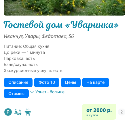
Гостевой дом «Уваринка»
Иванчуг, Увары, Федотова, 56
Питание: Общая кухня
До реки — 1 минута
Парковка: есть
Баня/сауна: есть
Экскурсионные услуги: есть
Описание
Фото 10
Цены
На карте
Узнать больше
Отзывы
от 2000 р.
в сутки