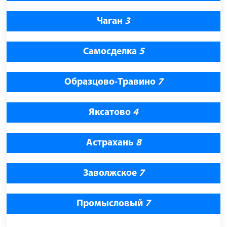
Чаган
3
Самосделка
5
Образцово-Травино
7
Яксатово
4
Астрахань
8
Заволжское
7
Промысловый
7