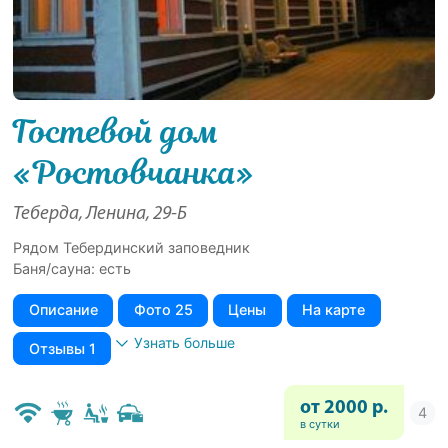
Гостевой дом
«Ростовчанка»
Теберда, Ленина, 29-Б
Рядом Тебердинский заповедник
Баня/сауна: есть
Описание
Фото 25
Цены
На карте
Узнать больше
Отзывы 1
от 2000 р.
в сутки