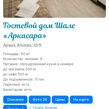
Гостевой дом Шале
«Аркасара»
Архыз, Алиева, 1д/9
2
Площадь: 50 м
Количество человек: 6
Питание: оборудованная кухня в номере
до магазина 500 м
до кафе 500 м
До подъемников: 10 км
Парковка: есть
Баня/сауна: есть
Описание
Фото 28
Цены
На карте
Узнать больше
Отзывы 1