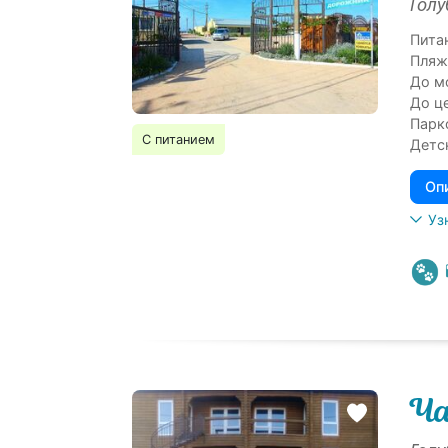
Голу
Пита
Пляж
До м
До ц
Парк
С питанием
Детс
Оп
Уз
Ча