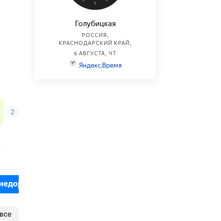
недорого
Все включено
БО "Золотая рыбк
6
1
все