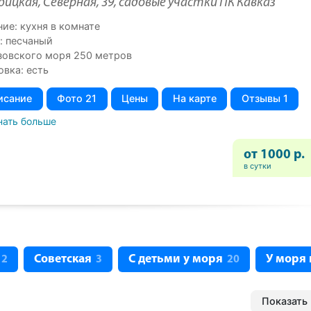
бицкая, Северная, 39, садовые участки ПК Кавказ
ие: кухня в комнате
: песчаный
зовского моря 250 метров
овка: есть
исание
Фото 21
Цены
На карте
Отзывы 1
нать больше
от 1000 р.
в сутки
Советская
С детьми у моря
У моря 
2
3
20
Показать 