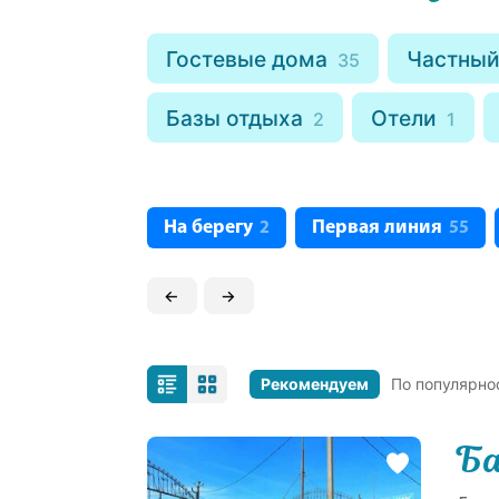
Гостевые дома
Частный
35
Базы отдыха
Отели
2
1
На берегу
Первая линия
2
55
←
→
Рекомендуем
По популярно
Ба