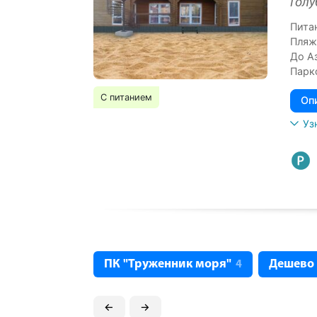
Голу
Питан
Пляж
До А
Парк
С питанием
Оп
Уз
ПК "Труженник моря"
Дешево
4
←
→