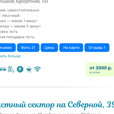
бицкая, Курортная, 103
ние: самостоятельное
: песочный
оря — менее 1 минут
ентра — менее 5 минут
овка: есть
кая площадка: есть
исание
Фото 21
Цены
На карте
Отзывы 1
нать больше
от 3000 р.
в сутки
стный сектор на Северной, 3