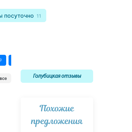
ы посуточно
11
С питанием
С детьми
У моря
9
2
79
26
Голубицкая отзывы
все
Похожие
предложения