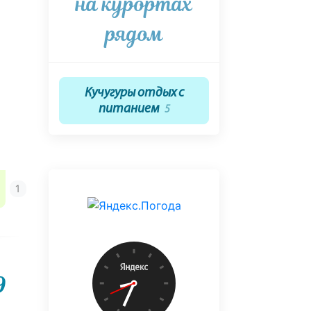
на курортах
рядом
Кучугуры отдых с
питанием
5
9