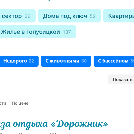
 сектор
Дома под ключ
Квартир
36
52
Жилье в Голубицкой
137
Недорого
С животными
С бассейном
22
60
3
Показать 
сти
По цене
за отдыха «Дорожник»