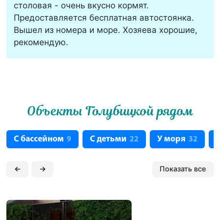
столовая - очень вкусно кормят.
Предоставляется бесплатная автостоянка.
Вышел из номера и море. Хозяева хорошие,
рекомендую.
Объекты Голубицкой рядом
С бассейном
С детьми
У моря
9
22
32
←
→
Показать все