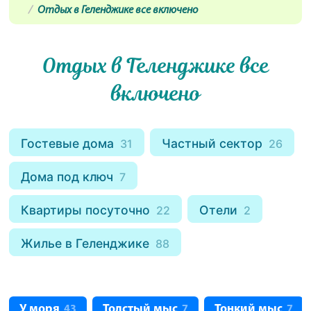
Отдых в Геленджике все включено
Отдых в Геленджике все
включено
Гостевые дома
Частный сектор
31
26
Дома под ключ
7
Квартиры посуточно
Отели
22
2
Жилье в Геленджике
88
У моря
Толстый мыс
Тонкий мыс
43
7
7