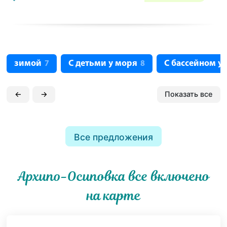
зимой
С детьми у моря
С бассейном у
7
8
←
→
Показать все
Все предложения
Архипо-Осиповка все включено
на карте