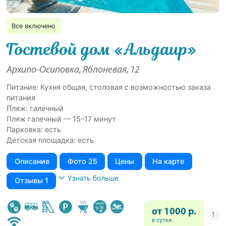
Все включено
Гостевой дом «Альдаир»
Архипо-Осиповка, Яблоневая, 12
Питание: Кухня общая, столовая с возможностью заказа
питания
Пляж: галечный
Пляж галечный — 15–17 минут
Парковка: есть
Детская площадка: есть
Описание
Фото 25
Цены
На карте
Узнать больше
Отзывы 1
от 1000 р.
в сутки