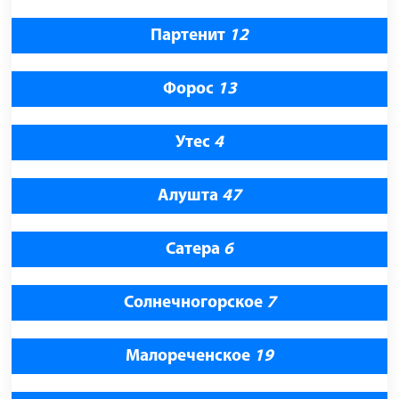
Партенит
12
Форос
13
Утес
4
Алушта
47
Сатера
6
Солнечногорское
7
Малореченское
19