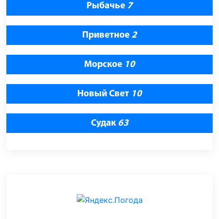
Рыбачье
7
Приветное
2
Морское
10
Новый Свет
10
Судак
63