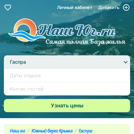
Личный кабинет
Добавить
Гаспра
Наш юг
Южный берег Крыма
Гаспра