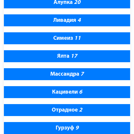
Алупка
20
Ливадия
4
Симеиз
11
Ялта
17
Массандра
7
Кацивели
6
Отрадное
2
Гурзуф
9