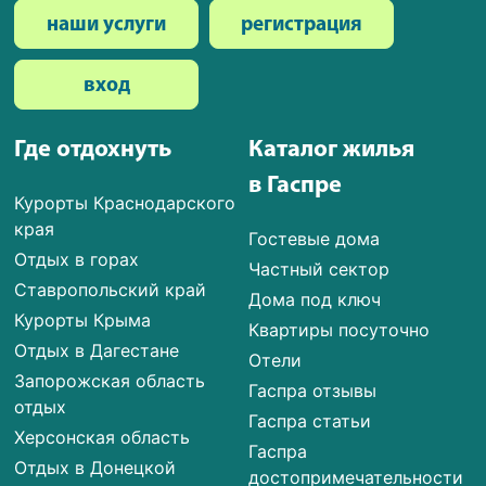
наши услуги
регистрация
вход
Где отдохнуть
Каталог жилья
в Гаспре
Курорты Краснодарского
края
Гостевые дома
Отдых в горах
Частный сектор
Ставропольский край
Дома под ключ
Курорты Крыма
Квартиры посуточно
Отдых в Дагестане
Отели
Запорожская область
Гаспра отзывы
отдых
Гаспра статьи
Херсонская область
Гаспра
Отдых в Донецкой
достопримечательности