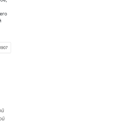
его
й
1907
ой
ой