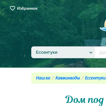
Избранное
Ессентуки
Наш юг
Кавминводы
Ессентуки
Дом под