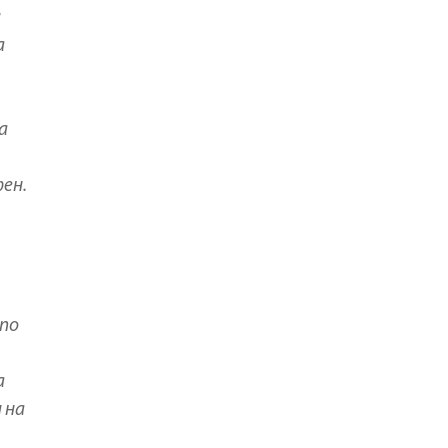
й
а
а
ен.
 по
а
 на