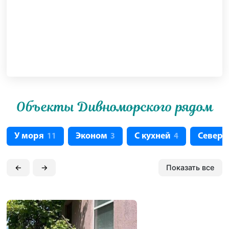
Объекты Дивноморского рядом
У моря
Эконом
С кухней
Северн
11
3
4
←
→
Показать все