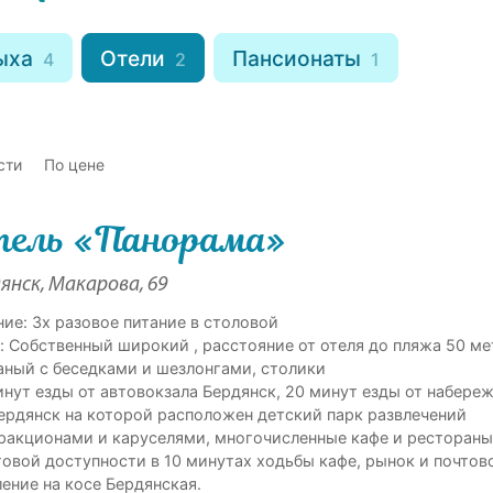
дыха
Отели
Пансионаты
4
2
1
сти
По цене
ель «Панорама»
янск, Макарова, 69
ние: 3х разовое питание в столовой
: Собственный широкий , расстояние от отеля до пляжа 50 ме
аный с беседками и шезлонгами, столики
инут езды от автовокзала Бердянск, 20 минут езды от набере
 Бердянск на которой расположен детский парк развлечений
тракционами и каруселями, многочисленные кафе и рестораны
говой доступности в 10 минутах ходьбы кафе, рынок и почтов
ление на косе Бердянская.