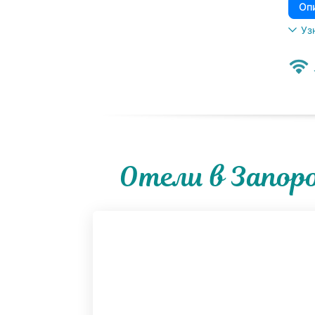
Оп
Уз
Отели в Запор