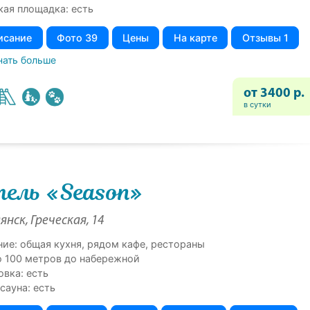
кая площадка: есть
исание
Фото 39
Цены
На карте
Отзывы 1
нать больше
от 3400 р.
в сутки
ель «Season»
янск, Греческая, 14
ние: общая кухня, рядом кафе, рестораны
о 100 метров до набережной
овка: есть
сауна: есть