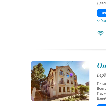
Детс
Оп
Уз
От
Берд
Пита
Всег
Парк
Баня/