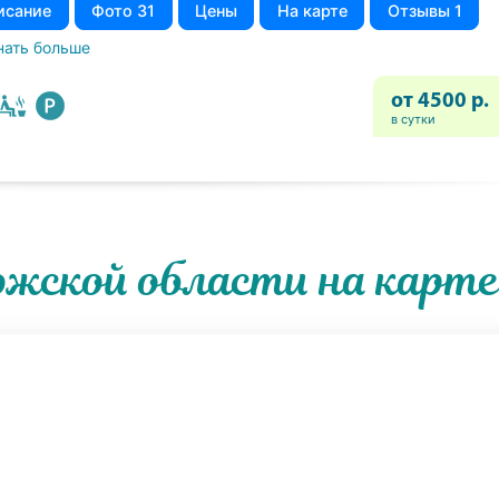
исание
Фото 31
Цены
На карте
Отзывы 1
нать больше
от 4500 р.
в сутки
ожской области на карте