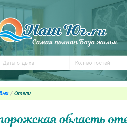
дых
Отели
порожская область от