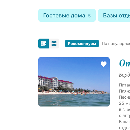
Гостевые дома
Базы от
5
Рекомендуем
По популярно
От
Берд
Пита
Пляж
Песч
25 м
в г.
с ат
В ша
отде