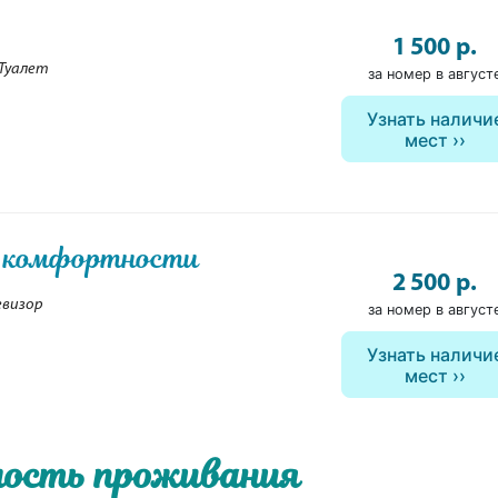
1 500 р.
Туалет
за номер в август
Узнать наличи
мест
 комфортности
2 500 р.
евизор
за номер в август
Узнать наличи
мест
ость проживания