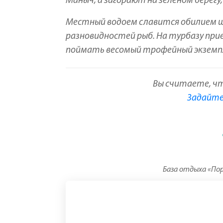
Маныч, а загорают на зеленом берег
Местный водоем славится обилием щук,
разновидностей рыб. На турбазу при
поймать весомый трофейный экземп
Вы считаете, ч
Задайте 
База отдыха «Пор