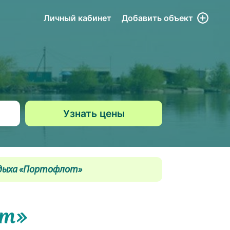
Личный кабинет
Добавить
объект
дыха «Портофлот»
от»