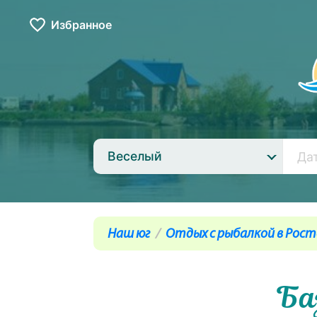
Избранное
Веселый
Наш юг
Отдых с рыбалкой в Рос
Ба