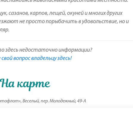
у, наслаждаясь живописными красотами местности.
 сазанов, карпов, лещей, окуней и многих других
езжают не просто порыбачить в удовольствие, но и
ляр.
то здесь недостаточно информации?
свой вопрос владельцу здесь!
На карте
тофлот», Веселый, пер. Молодежный, 49-А