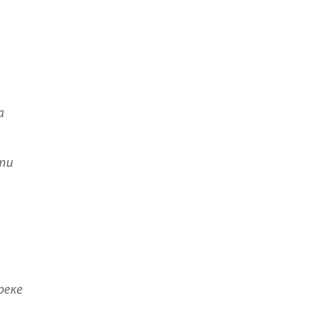
а
сти
реке