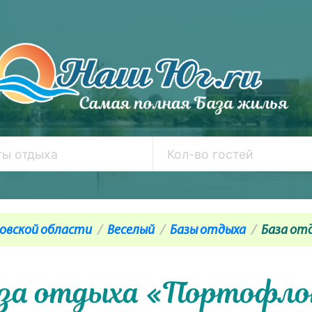
товской области
Веселый
Базы отдыха
База от
за отдыха «Портофл