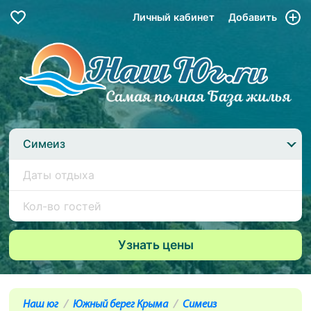
Личный кабинет
Добавить
Симеиз
Наш юг
Южный берег Крыма
Симеиз