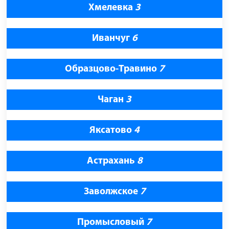
Хмелевка
3
Иванчуг
6
Образцово-Травино
7
Чаган
3
Яксатово
4
Астрахань
8
Заволжское
7
Промысловый
7