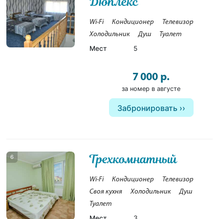
Дюплекс
Wi-Fi
Кондиционер
Телевизор
Холодильник
Душ
Туалет
Мест
5
7 000 р.
за номер в августе
Забронировать
Трехкомнатный
6
Wi-Fi
Кондиционер
Телевизор
Своя кухня
Холодильник
Душ
Туалет
Мест
3