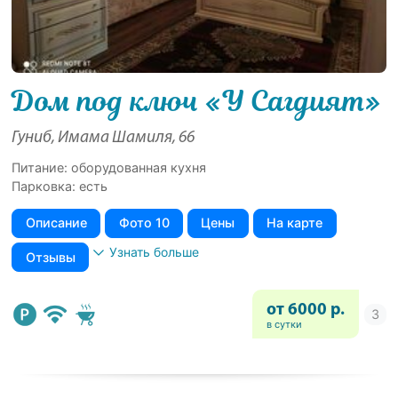
Дом под ключ «У Сагдият»
Гуниб, Имама Шамиля, 66
Питание: оборудованная кухня
Парковка: есть
Описание
Фото 10
Цены
На карте
Узнать больше
Отзывы
от 6000 р.
в сутки