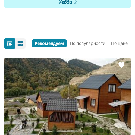
Хебда
2
Рекомендуем
По популярности
По цене