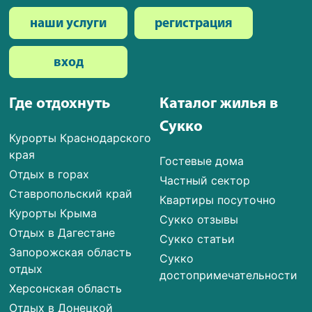
наши услуги
регистрация
вход
Где отдохнуть
Каталог жилья в
Сукко
Курорты Краснодарского
края
Гостевые дома
Отдых в горах
Частный сектор
Ставропольский край
Квартиры посуточно
Курорты Крыма
Сукко отзывы
Отдых в Дагестане
Сукко статьи
Запорожская область
Сукко
отдых
достопримечательности
Херсонская область
Отдых в Донецкой