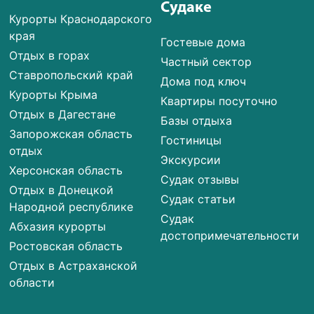
Судаке
Курорты Краснодарского
края
Гостевые дома
Отдых в горах
Частный сектор
Ставропольский край
Дома под ключ
Курорты Крыма
Квартиры посуточно
Отдых в Дагестане
Базы отдыха
Запорожская область
Гостиницы
отдых
Экскурсии
Херсонская область
Судак отзывы
Отдых в Донецкой
Судак статьи
Народной республике
Судак
Абхазия курорты
достопримечательности
Ростовская область
Отдых в Астраханской
области