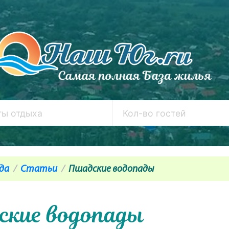
да
Статьи
Пшадские водопады
ские водопады