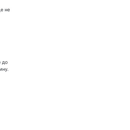
е не
е до
ину.