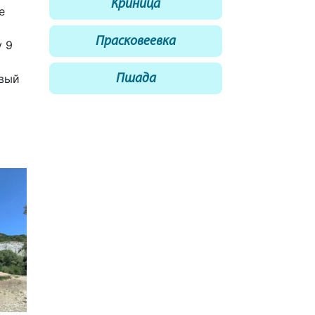
Криница
е
Прасковеевка
у 9
овый
Пшада