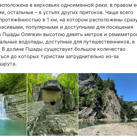
сположена в верховьях одноименной реки: в правом е
ми, остальные – в устьях других притоков. Чаще всего
 протяжённостью в 1 км, на котором расположены сраз
красивыми, популярными и доступными для посещения
в Пшады Оляпкин высотою девять метров и семиметр
тальные водопады, доступные для путешественников, в
. В долине Пшады существует большое количество
ься до которых туристам затруднительно из-за
шрута.