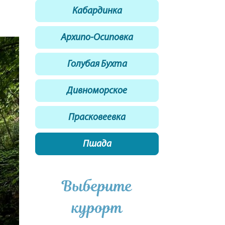
Кабардинка
Архипо-Осиповка
Голубая Бухта
Дивноморское
Прасковеевка
Пшада
Выберите
курорт