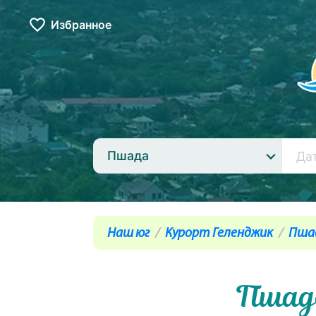
Избранное
Пшада
Наш юг
Курорт Геленджик
Пша
Пшад