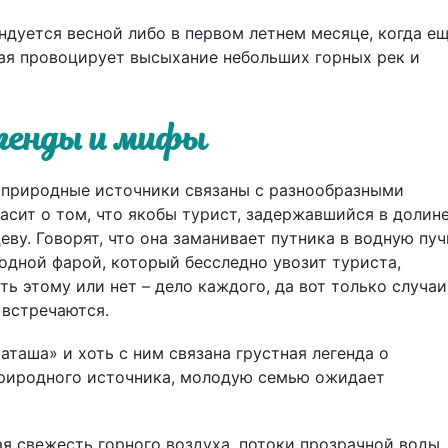
уется весной либо в первом летнем месяце, когда ещ
ая провоцирует высыхание небольших горных рек и
генды и мифы
природные источники связаны с разнообразными
ласит о том, что якобы турист, задержавшийся в долин
ву. Говорят, что она заманивает путника в водную пуч
одной фарой, который бесследно увозит туриста,
ть этому или нет – дело каждого, да вот только случаи
 встречаются.
таша» и хоть с ним связана грустная легенда о
 природного источника, молодую семью ожидает
я свежесть горного воздуха, потоки прозрачной воды,