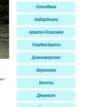
Геленджик
Кабардинка
Архипо-Осиповка
Голубая Бухта
Дивноморское
е
Береговое
яет
Бетта
Джанхот