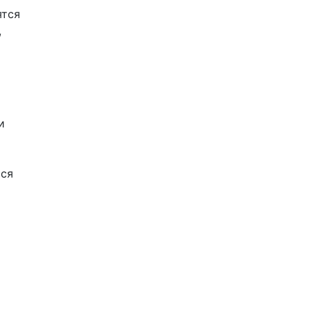
ятся
,
и
тся