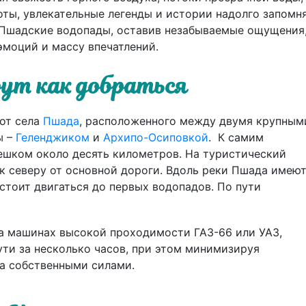
ты, увлекательные легенды и истории надолго запомн
Пшадские водопады, оставив незабываемые ощущения
моций и массу впечатлений.
ут как добраться
от села
Пшада
, расположенного между двумя крупным
ы –
Геленджиком
и
Архипо-Осиповкой
. К самим
ешком около десять километров. На туристический
 к северу от основной дороги. Вдоль реки Пшада имею
стоит двигаться до первых водопадов. По пути
а машинах высокой проходимости ГАЗ-66 или УАЗ,
ти за несколько часов, при этом минимизируя
а собственными силами.