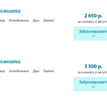
комната
2 650 р.
зор
Холодильник
Душ
Туалет
за комнату в авгус
Забронироват
комната
3 500 р.
зор
Холодильник
Душ
Туалет
за комнату в авгус
Забронироват