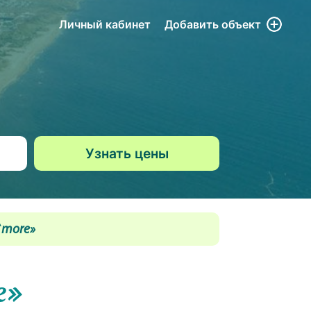
Личный кабинет
Добавить
объект
`more»
e»