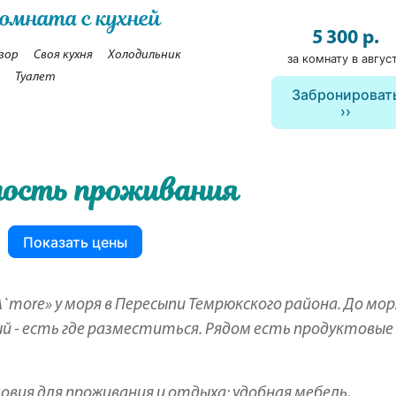
омната с кухней
5 300 р.
зор
Своя кухня
Холодильник
за комнату в авгус
Туалет
Забронироват
ость проживания
Показать цены
more» у моря в Пересыпи Темрюкского района. До мор
ый - есть где разместиться. Рядом есть продуктовые
овия для проживания и отдыха: удобная мебель,