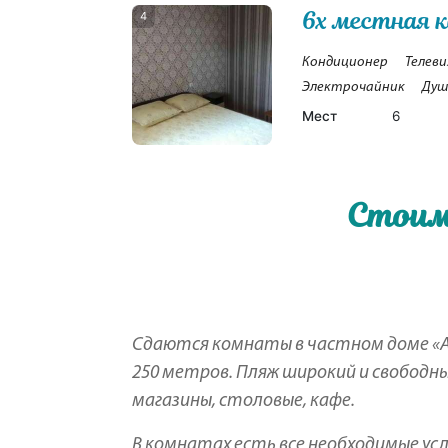
6х местная к
4
Кондиционер
Телеви
Электрочайник
Душ
Мест
6
Стоим
Сдаются комнаты в частном доме «A`
250 метров. Пляж широкий и свободн
магазины, столовые, кафе.
В комнатах есть все необходимые усл