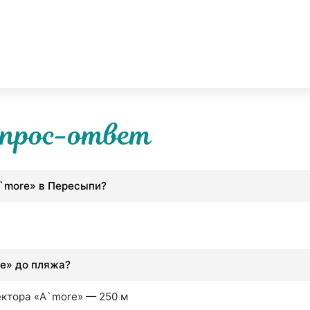
прос-ответ
A`more» в Пересыпи?
re» до пляжа?
ектора «A`more» — 250 м