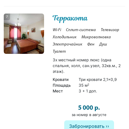
Терракота
7
Wi-Fi
Сплит-система
Телевизор
Холодильник
Микроволновка
Электрочайник
Фен
Душ
Туалет
3х местный номер люкс (одна
спальня, холл, сан.узел, 32кв.м., 2
этаж).
Кровати
Три кровати 2,1×0,9
Площадь
35 м
2
Мест
3 + 1 доп.
5 000 р.
за номер в августе
Забронировать