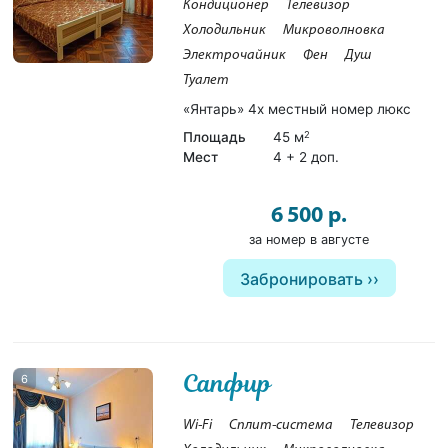
Кондиционер
Телевизор
Холодильник
Микроволновка
Электрочайник
Фен
Душ
Туалет
«Янтарь» 4х местный номер люкс
Площадь
45 м
2
Мест
4 + 2 доп.
6 500 р.
за номер в августе
Забронировать
Сапфир
6
Wi-Fi
Сплит-система
Телевизор