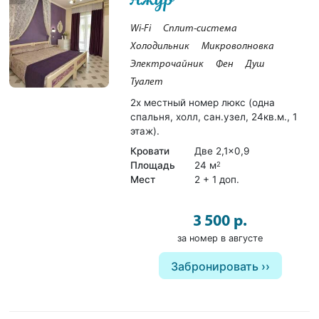
Wi-Fi
Сплит-система
Холодильник
Микроволновка
Электрочайник
Фен
Душ
Туалет
2х местный номер люкс (одна
спальня, холл, сан.узел, 24кв.м., 1
этаж).
Кровати
Две 2,1×0,9
Площадь
24 м
2
Мест
2 + 1 доп.
3 500 р.
за номер в августе
Забронировать