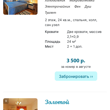
Холодильник
Микроволновка
Электрочайник
Фен
Душ
Туалет
2 этаж, 24 кв.м., спальня, холл,
сан.узел
Кровати
Две кровати, массив
2,1×0,9
Площадь
24 м
2
Мест
2 + 1 доп.
3 500 р.
за номер в августе
Забронировать
Золотой
9