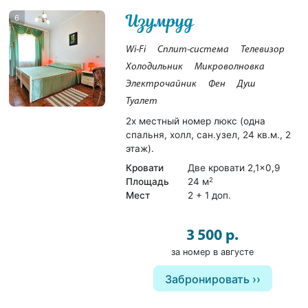
Изумруд
6
Wi-Fi
Сплит-система
Телевизор
Холодильник
Микроволновка
Электрочайник
Фен
Душ
Туалет
2х местный номер люкс (одна
спальня, холл, сан.узел, 24 кв.м., 2
этаж).
Кровати
Две кровати 2,1×0,9
Площадь
24 м
2
Мест
2 + 1 доп.
3 500 р.
за номер в августе
Забронировать