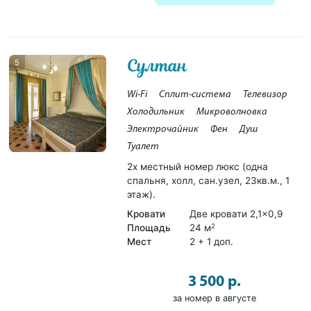
Султан
5
Wi-Fi
Сплит-система
Телевизор
Холодильник
Микроволновка
Электрочайник
Фен
Душ
Туалет
2х местный номер люкс (одна
спальня, холл, сан.узел, 23кв.м., 1
этаж).
Кровати
Две кровати 2,1×0,9
Площадь
24 м
2
Мест
2 + 1 доп.
3 500 р.
за номер в августе