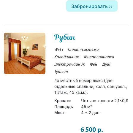
Забронировать
Рубин
8
Wi-Fi
Сплит-система
Холодильник
Микроволновка
Электрочайник
Фен
Душ
Туалет
4х местный номер люкс (две
отдельные спальни, холл, сан.узел.,
1 этаж, 45 кв.м.).
Кровати
Четыре кровати 2,1×0,9
Площадь
45 м
2
Мест
4 + 2 доп.
6 500 р.