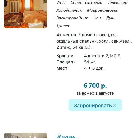
Wi-Fi
Сплит-система
Телевизор
Холодильник
Микроволновка
Электрочайник
Фен
Душ
Туалет
4х местный номер люкс (две
отдельные спальни, холл, сан.узел.,
2 этаж, 54 кв.м.).
Кровати
4 кровати 2,1×0,9
Площадь
54 м
2
Мест
4 + 3 доп.
6 700 р.
за номер в августе
Забронировать
Ажур
5