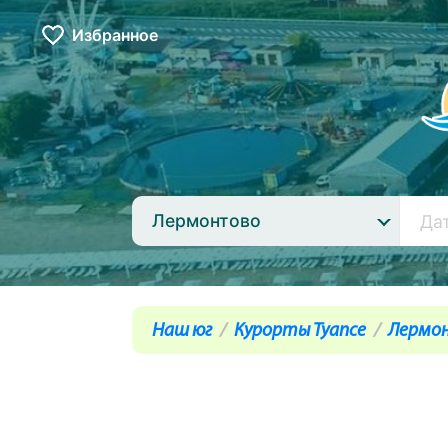
Избранное
Лермонтово
Наш юг
Курорты Туапсе
Лермо