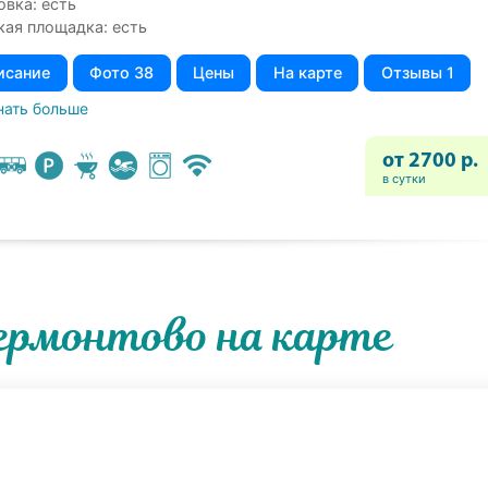
овка: есть
кая площадка: есть
исание
Фото 38
Цены
На карте
Отзывы 1
нать больше
от 2700 р.
в сутки
ермонтово на карте