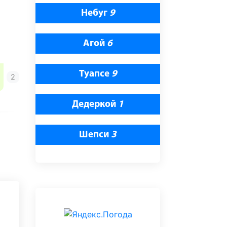
Небуг
9
Агой
6
Туапсе
9
Дедеркой
1
Шепси
3