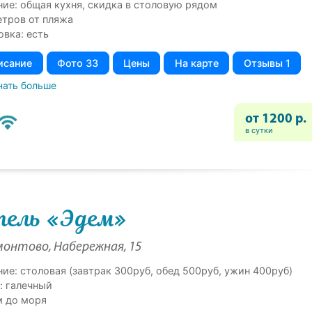
ние: общая кухня, скидка в столовую рядом
етров от пляжа
овка: есть
исание
Фото 33
Цены
На карте
Отзывы 1
нать больше
от 1200 р.
в сутки
ель «Эдем»
онтово, Набережная, 15
ние: столовая (завтрак 300руб, обед 500руб, ужин 400руб)
: галечный
м до моря