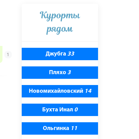
Курорты
рядом
Джубга
33
Пляхо
3
Новомихайловский
14
Бухта Инал
0
Ольгинка
11