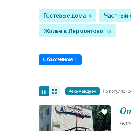
Гостевые дома
Частный 
4
Жилье в Лермонтово
13
С бассейном
1
Рекомендуем
По популярно
От
Лерм