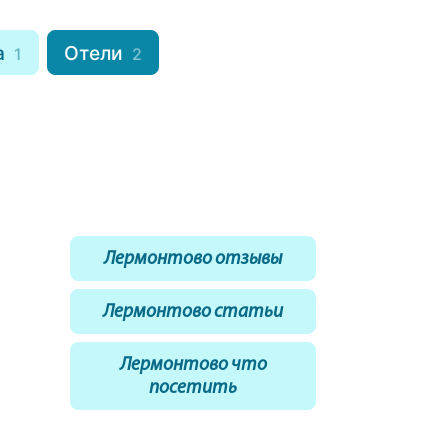
а
Отели
1
2
Лермонтово отзывы
Лермонтово статьи
Лермонтово что
посетить