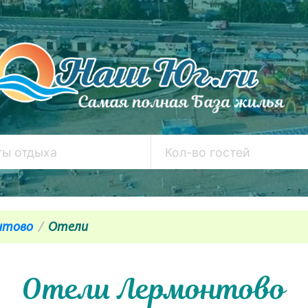
нтово
Отели
Отели Лермонтово