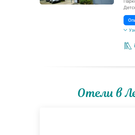
Парк
Детс
Оп
Уз
Отели в Л