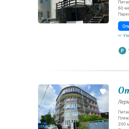
Пита
60 м
Парк
Оп
Уз
От
Лерм
Пита
Пляж
200 