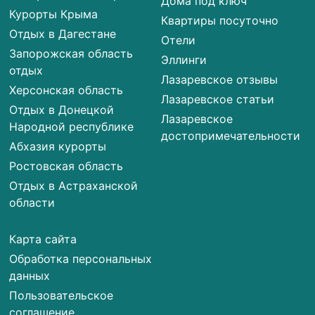
Дома под ключ
Курорты Крыма
Квартиры посуточно
Отдых в Дагестане
Отели
Запорожская область
Эллинги
отдых
Лазаревское отзывы
Херсонская область
Лазаревское статьи
Отдых в Донецкой
Лазаревское
Народной республике
достопримечательности
Абхазия курорты
Ростовская область
Отдых в Астраханской
области
Карта сайта
Обработка персональных
данных
Пользовательское
соглашение