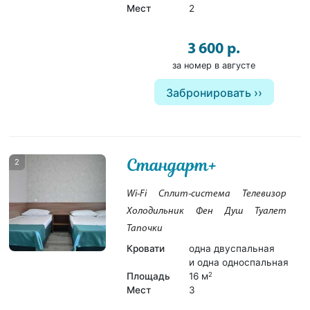
Мест
2
3 600 р.
за номер в августе
Забронировать
Стандарт+
2
Wi-Fi
Сплит-система
Телевизор
Холодильник
Фен
Душ
Туалет
Тапочки
Кровати
одна двуспальная
и одна односпальная
Площадь
16 м
2
Мест
3