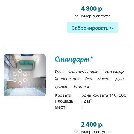
4 800 р.
за номер в августе
Забронировать
Стандарт*
1
Wi-Fi
Сплит-система
Телевизор
Холодильник
Фен
Балкон
Душ
Туалет
Тапочки
Кровати
одна кровать 140*200
Площадь
12 м
2
Мест
1
2 400 р.
за номер в августе