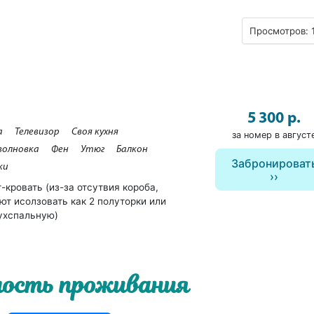
Просмотров: 
5 300 р.
а
Телевизор
Своя кухня
за номер в август
волновка
Фен
Утюг
Балкон
Забронироват
ки
г-кровать (из-за отсутвия короба,
ют исолзовать как 2 полуторки или
ухспальную)
ость проживания