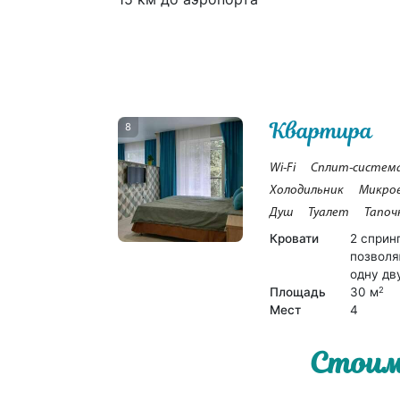
Квартира
8
Wi-Fi
Сплит-систем
Холодильник
Микро
Душ
Туалет
Тапоч
Кровати
2 сприн
позволя
одну дв
Площадь
30 м
2
Мест
4
Стоим