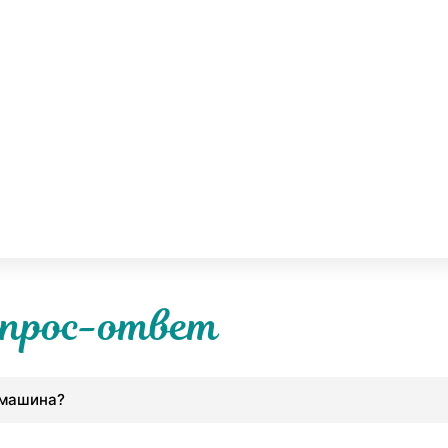
прос-ответ
 машина?