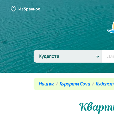
Избранное
Кудепста
Наш юг
Курорты Сочи
Кудепст
Кварт