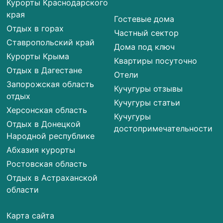
Курорты Краснодарского
края
Гостевые дома
Отдых в горах
Частный сектор
Ставропольский край
Дома под ключ
Курорты Крыма
Квартиры посуточно
Отдых в Дагестане
Отели
Запорожская область
Кучугуры отзывы
отдых
Кучугуры статьи
Херсонская область
Кучугуры
Отдых в Донецкой
достопримечательности
Народной республике
Абхазия курорты
Ростовская область
Отдых в Астраханской
области
Карта сайта