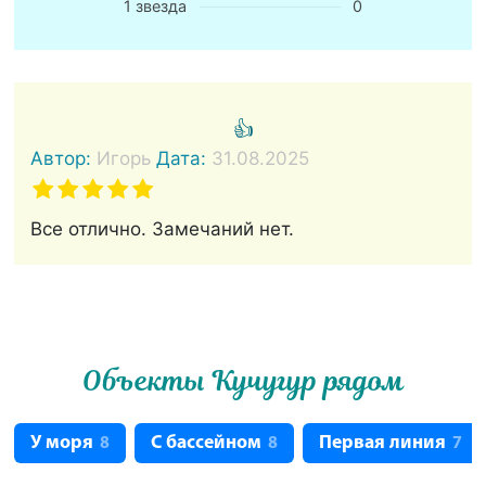
1 звезда
0
👍
Автор:
Игорь
Дата:
31.08.2025
Все отлично. Замечаний нет.
Объекты Кучугур рядом
У моря
С бассейном
Первая линия
8
8
7