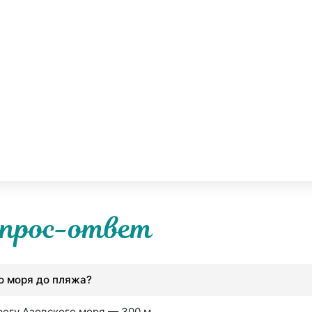
прос-ответ
го моря до пляжа?
регу Азовского моря — 300 м