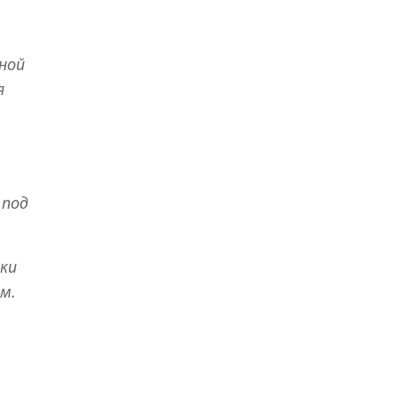
ьной
я
 под
ики
м.