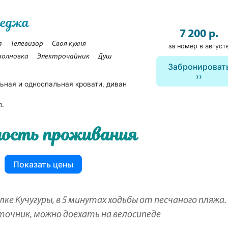
теджа
7 200 р.
а
Телевизор
Своя кухня
за номер в август
волновка
Электрочайник
Душ
Забронироват
ьная и односпальная кровати, диван
п.
ость проживания
Показать цены
е Кучугуры, в 5 минутах ходьбы от песчаного пляжа. 
очник, можно доехать на велосипеде