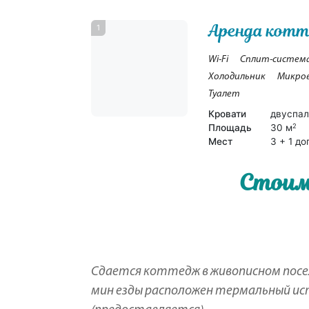
Аренда кот
1
Wi-Fi
Сплит-систем
Холодильник
Микро
Туалет
Кровати
двуспал
Площадь
30 м
2
Мест
3 + 1 до
Стоим
Сдается коттедж в живописном поселк
мин езды расположен термальный ист