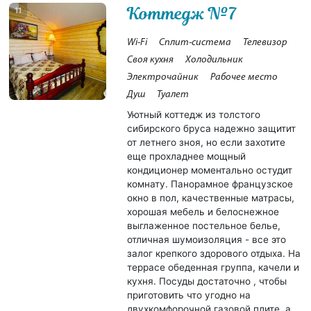
Коттедж №7
11
Wi-Fi
Сплит-система
Телевизор
Своя кухня
Холодильник
Электрочайник
Рабочее место
Душ
Туалет
Уютный коттедж из толстого
сибирского бруса надежно защитит
от летнего зноя, но если захотите
еще прохладнее мощный
кондиционер моментально остудит
комнату. Панорамное французское
окно в пол, качественные матрасы,
хорошая мебель и белоснежное
выглаженное постельное белье,
отличная шумоизоляция - все это
залог крепкого здорового отдыха. На
террасе обеденная группа, качели и
кухня. Посуды достаточно , чтобы
приготовить что угодно на
двухкомфорочной газовой плите, а