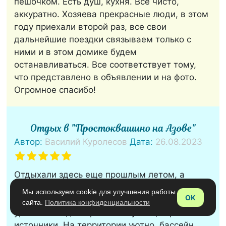
пешочком. Есть душ, кухня. Всё чисто,
аккуратно. Хозяева прекрасные люди, в этом
году приехали второй раз, все свои
дальнейшие поездки связываем только с
ними и в этом домике будем
останавливаться. Все соответствует тому,
что представлено в объявлении и на фото.
Огромное спасибо!
Отдых в "Простоквашино на Азове"
Автор:
Василий Куролесов
Дата:
26.08.2023
Отдыхали здесь еще прошлым летом, а
отзыв оставить забыли. Посёлок, конечно,
Мы используем cookie для улучшения работы
OK
небольшой, но всё остальное на высшем
сайта.
Политика конфиденциальности
уровнем. Рядом грязевой вулкан, горячие
источники. На территории уютно, бассейн,