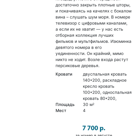
достаточно закрыть плотные шторы,
и покачиваясь на качелях с бокалом
вина – слушать шум моря. В номере
телевизор с цифровыми каналами,
а если их не хватит — у нас есть
отборная коллекция лучших
фильмов и мультфильмов. Изюминка
девятого номера в его
уединенности. Он крайний, мимо
никто не ходит. Возле входа растут
персиковые деревья.
Кровати
двуспальная кровать
140*200, раскладное
кресло кровать
100*200, односпальная
кровать 80*200,
Площадь
30 м
2
Мест
4
7 700 р.
за номер в августе