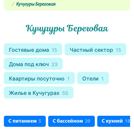
Кучугуры Береговая
Кучугуры Береговая
Гостевые дома
Частный сектор
15
15
Дома под ключ
23
Квартиры посуточно
Отели
1
1
Жилье в Кучугурах
55
С питанием
С бассейном
С кухней
5
20
18