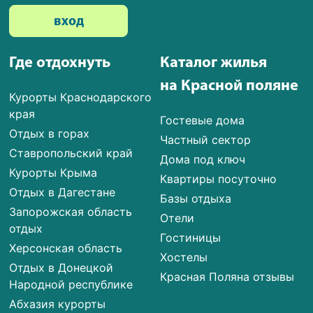
вход
Где отдохнуть
Каталог жилья
на Красной поляне
Курорты Краснодарского
края
Гостевые дома
Отдых в горах
Частный сектор
Ставропольский край
Дома под ключ
Курорты Крыма
Квартиры посуточно
Отдых в Дагестане
Базы отдыха
Запорожская область
Отели
отдых
Гостиницы
Херсонская область
Хостелы
Отдых в Донецкой
Красная Поляна отзывы
Народной республике
Абхазия курорты