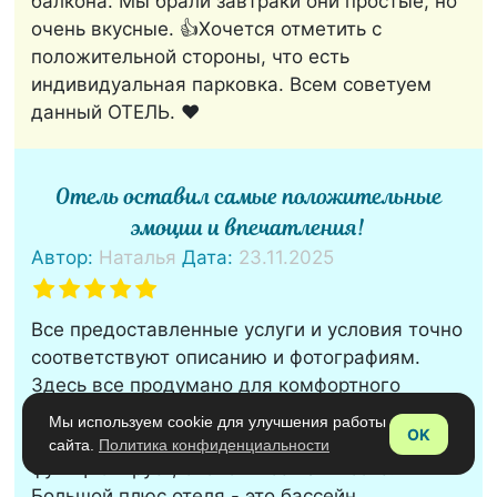
балкона. Мы брали завтраки они простые, но
очень вкусные. 👍Хочется отметить с
положительной стороны, что есть
индивидуальная парковка. Всем советуем
данный ОТЕЛЬ. ❤️
Отель оставил самые положительные
эмоции и впечатления!
Автор:
Наталья
Дата:
23.11.2025
Все предоставленные услуги и условия точно
соответствуют описанию и фотографиям.
Здесь все продумано для комфортного
отдыха - идеальная чистота в номере и в
Мы используем cookie для улучшения работы
OK
ванной комнате, сантехника новая и отлично
сайта.
Политика конфиденциальности
функционирует, словом все на высоте!
Большой плюс отеля - это бассейн,