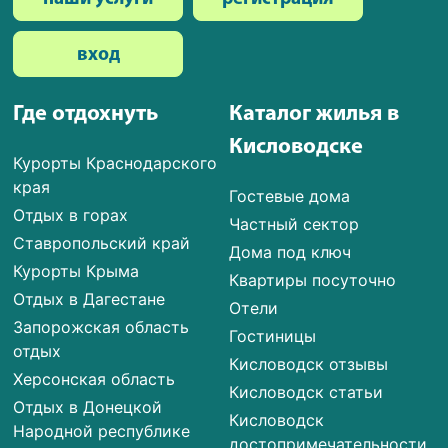
вход
Где отдохнуть
Каталог жилья в
Кисловодске
Курорты Краснодарского
края
Гостевые дома
Отдых в горах
Частный сектор
Ставропольский край
Дома под ключ
Курорты Крыма
Квартиры посуточно
Отдых в Дагестане
Отели
Запорожская область
Гостиницы
отдых
Кисловодск отзывы
Херсонская область
Кисловодск статьи
Отдых в Донецкой
Кисловодск
Народной республике
достопримечательности