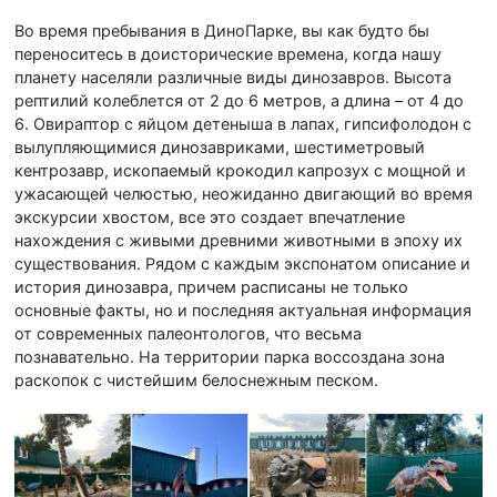
Во время пребывания в ДиноПарке, вы как будто бы
переноситесь в доисторические времена, когда нашу
планету населяли различные виды динозавров. Высота
рептилий колеблется от 2 до 6 метров, а длина – от 4 до
6. Овираптор с яйцом детеныша в лапах, гипсифолодон с
вылупляющимися динозавриками, шестиметровый
кентрозавр, ископаемый крокодил капрозух с мощной и
ужасающей челюстью, неожиданно двигающий во время
экскурсии хвостом, все это создает впечатление
нахождения с живыми древними животными в эпоху их
существования. Рядом с каждым экспонатом описание и
история динозавра, причем расписаны не только
основные факты, но и последняя актуальная информация
от современных палеонтологов, что весьма
познавательно. На территории парка воссоздана зона
раскопок с чистейшим белоснежным песком.