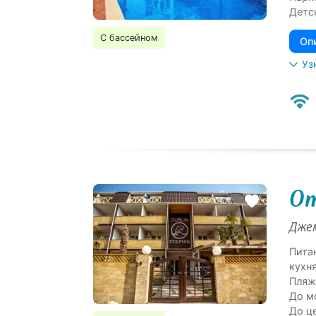
Детс
С бассейном
Оп
Уз
От
Джем
Пита
кухн
Пляж
До м
До ц