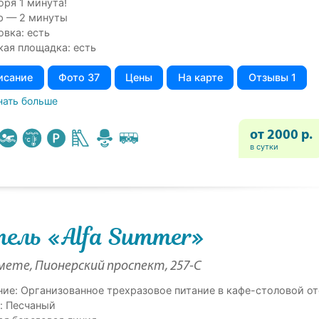
оря 1 минута!
р — 2 минуты
овка: есть
кая площадка: есть
исание
Фото 37
Цены
На карте
Отзывы 1
нать больше
от 2000 р.
в сутки
ель «Alfa Summer»
ете, Пионерский проспект, 257-С
ние: Организованное трехразовое питание в кафе-столовой от
: Песчаный