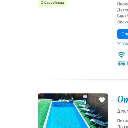
С бассейном
Парк
Детс
Баня/
Экск
Оп
Уз
От
Джем
Пита
До м