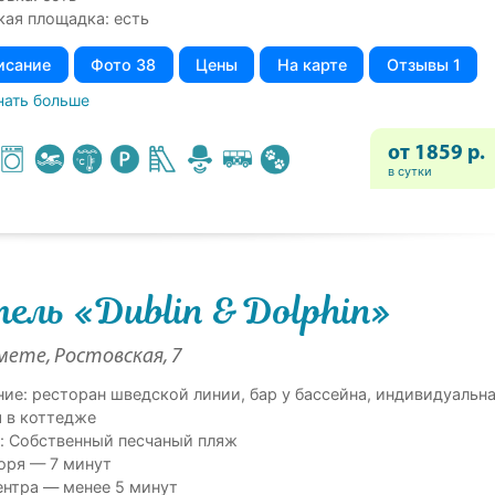
кая площадка: есть
исание
Фото 38
Цены
На карте
Отзывы 1
нать больше
от 1859 р.
в сутки
ель «Dublin & Dolphin»
ете, Ростовская, 7
ние: ресторан шведской линии, бар у бассейна, индивидуальн
я в коттедже
: Собственный песчаный пляж
оря — 7 минут
ентра — менее 5 минут