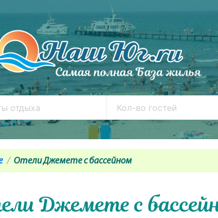
е
Отели Джемете с бассейном
ели Джемете с бассей