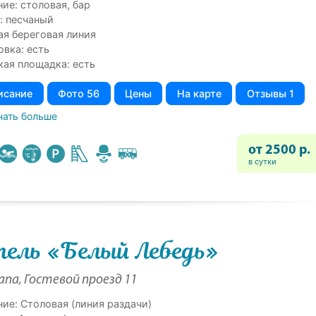
ие: столовая, бар
: песчаный
ая береговая линия
овка: есть
кая площадка: есть
исание
Фото 56
Цены
На карте
Отзывы 1
нать больше
от 2500 р.
в сутки
ель «Белый Лебедь»
напа, Гостевой проезд 11
ние: Cтоловая (линия раздачи)