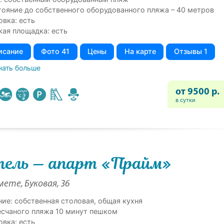
тояние до собственного оборудованного пляжа – 40 метров
овка: есть
кая площадка: есть
исание
Фото 41
Цены
На карте
Отзывы 1
нать больше
от 9500 р.
в сутки
ель — апарт «Прайм»
ете, Буковая, 36
ние: собственная столовая, общая кухня
есчаного пляжа 10 минут пешком
овка: есть