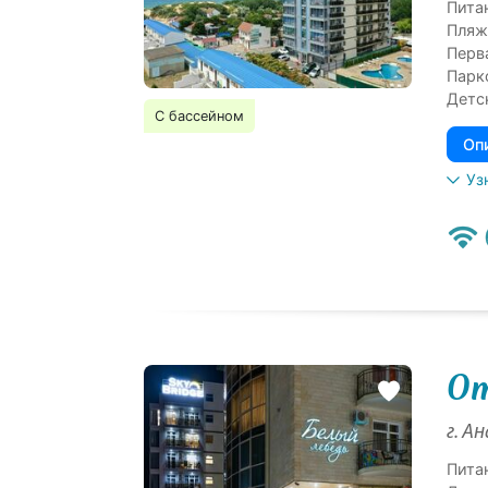
Питан
Пляж
Перв
Парк
Детс
С бассейном
Оп
Уз
От
г. А
Пита