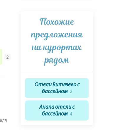
Похожие
предложения
на курортах
рядом
Отели Витязево с
бассейном
2
Анапа отели с
бассейном
4
еля