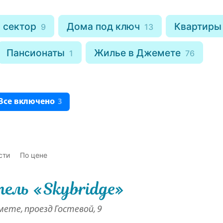
 сектор
Дома под ключ
Квартиры
9
13
Пансионаты
Жилье в Джемете
1
76
Все включено
3
сти
По цене
ель «Skybridge»
ете, проезд Гостевой, 9