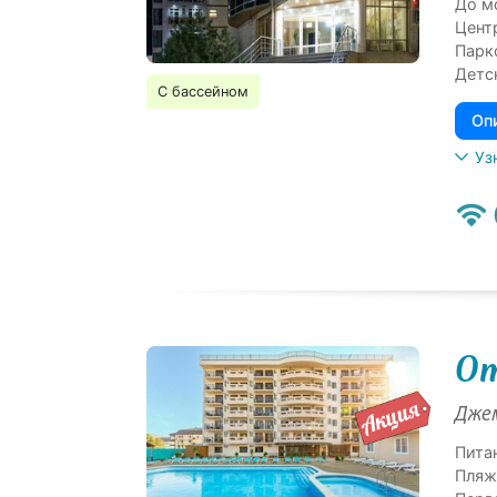
До м
Цент
Парк
Детс
С бассейном
Оп
Уз
От
Джем
Пита
Пляж