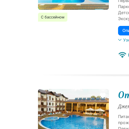
Перв
Парк
Детс
С бассейном
Экск
Оп
Уз
От
Джем
Пита
прож
Пляж