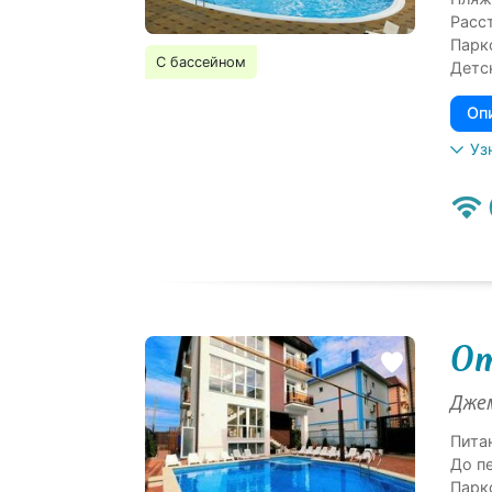
Расс
Парк
С бассейном
Детс
Оп
Уз
От
Джем
Пита
До п
Парк