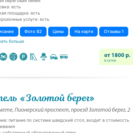
ая береговая линия
овка: есть
кая площадка: есть
урсионные услуги: есть
исание
Фото 82
Цены
На карте
Отзывы 1
нать больше
от 1800 р.
в сутки
ель «Золотой берег»
ете, Пионерский проспект, проезд Золотой берег, 2
ние: питание по системе шведский стол, входит в стоимость
ивания
: собственный оборудованный пляж