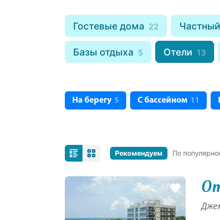
Гостевые дома
Частный
22
Базы отдыха
Отели
5
13
На берегу
С бассейном
5
11
Рекомендуем
По популярно
От
Джем