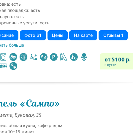
овка: есть
кая площадка: есть
сауна: есть
урсионные услуги: есть
исание
Фото 61
Цены
На карте
Отзывы 1
нать больше
от 5100 р.
в сутки
ель «Сампо»
ете, Буковая, 35
ние: общая кухня, кафе рядом
оря 10−15 минут