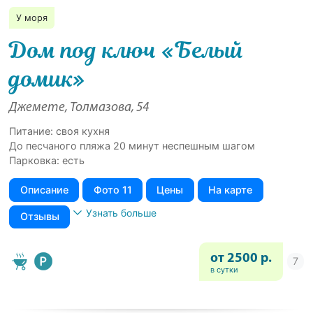
У моря
Дом под ключ «Белый
домик»
Джемете, Толмазова, 54
Питание: своя кухня
До песчаного пляжа 20 минут неспешным шагом
Парковка: есть
Описание
Фото 11
Цены
На карте
Узнать больше
Отзывы
от 2500 р.
в сутки