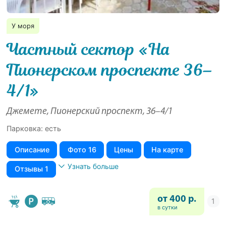
У моря
Частный сектор «На
Пионерском проспекте 36–
4/1»
Джемете, Пионерский проспект, 36–4/1
Парковка: есть
Описание
Фото 16
Цены
На карте
Узнать больше
Отзывы 1
от 400 р.
в сутки