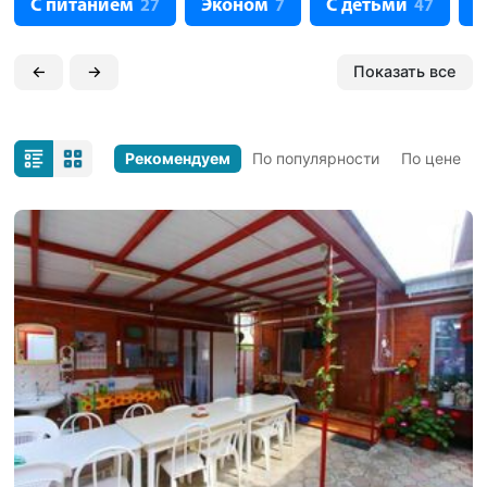
С питанием
Эконом
С детьми
С
27
7
47
←
→
Показать все
Рекомендуем
По популярности
По цене