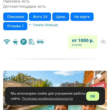
Парковка: есть
Детская площадка: есть
Описание
Фото 24
Цены
На карте
Узнать больше
Отзывы 1
от 1000 р.
в сутки
Мы используем cookie для улучшения работы
OK
сайта.
Политика конфиденциальности