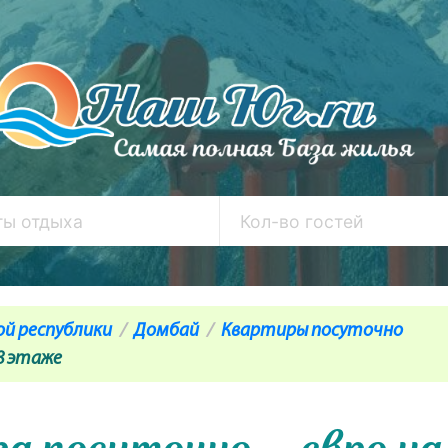
ой республики
Домбай
Квартиры посуточно
8 этаже