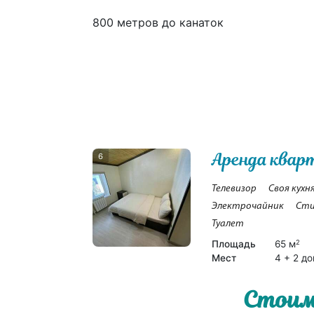
800 метров до канаток
Аренда квар
6
Телевизор
Своя кухн
Электрочайник
Сти
Туалет
Площадь
65 м
2
Мест
4 + 2 до
Стоим