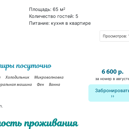
Площадь: 65 м
2
Количество гостей: 5
Питание: кухня в квартире
Просмотров: 
тиры посуточно
6 600 р.
я
Холодильник
Микроволновка
за номер в август
ральная машина
Фен
Ванна
Забронироват
п.
ость проживания