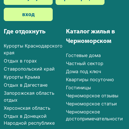
вход
Где отдохнуть
Каталог жилья в
Черноморском
Курорты Краснодарского
края
Гостевые дома
Отдых в горах
Частный сектор
Ставропольский край
Дома под ключ
Курорты Крыма
Квартиры посуточно
Отдых в Дагестане
Гостиницы
Запорожская область
Черноморское отзывы
отдых
Черноморское статьи
Херсонская область
Черноморское
Отдых в Донецкой
достопримечательности
Народной республике