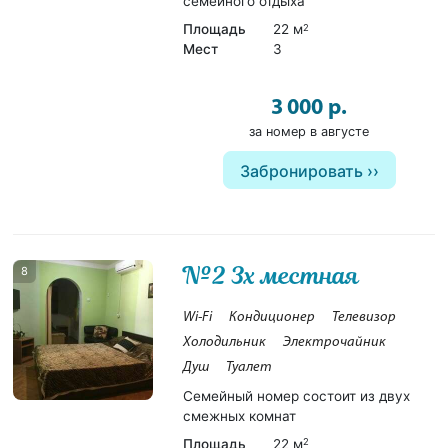
семейного отдыха
Площадь
22 м
2
Мест
3
3 000 р.
за номер в августе
Забронировать
№2 3х местная
8
Wi-Fi
Кондиционер
Телевизор
Холодильник
Электрочайник
Душ
Туалет
Семейный номер состоит из двух
смежных комнат
Площадь
22 м
2