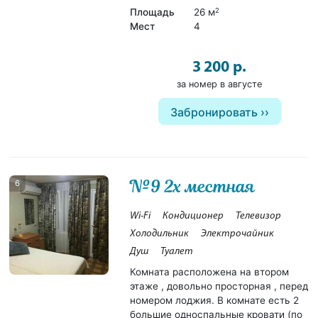
Площадь
26 м
2
Мест
4
3 200 р.
за номер в августе
Забронировать
№9 2х местная
6
Wi-Fi
Кондиционер
Телевизор
Холодильник
Электрочайник
Душ
Туалет
Комната расположена на втором
этаже , довольно просторная , перед
номером лоджия. В комнате есть 2
большие односпальные кровати (по