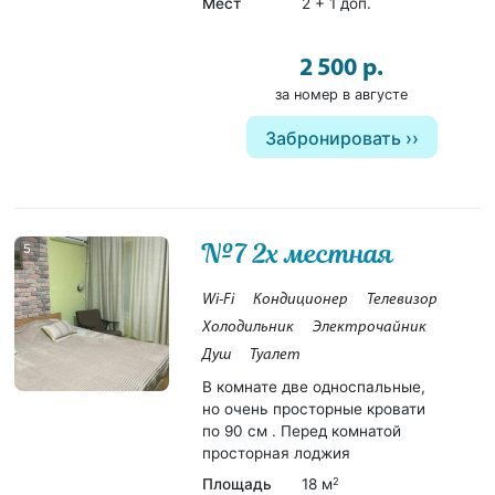
Мест
2 + 1 доп.
2 500 р.
за номер в августе
Забронировать
№7 2х местная
5
Wi-Fi
Кондиционер
Телевизор
Холодильник
Электрочайник
Душ
Туалет
В комнате две односпальные,
но очень просторные кровати
по 90 см . Перед комнатой
просторная лоджия
Площадь
18 м
2