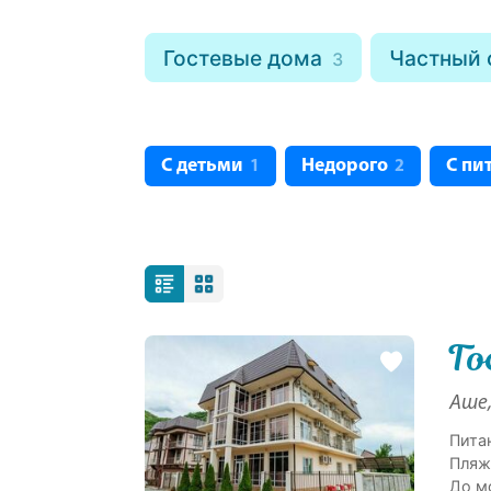
Гостевые дома
Частный 
3
С детьми
Недорого
С пи
1
2
Го
Аше,
Пита
Пляж
До м