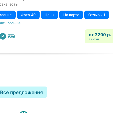
овка: есть
исание
Фото 40
Цены
На карте
Отзывы 1
нать больше
от 2200 р.
в сутки
Все предложения