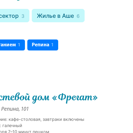
сектор
Жилье в Аше
3
6
танием
Репина
1
1
стевой дом «Фрегат»
 Репина, 101
ние: кафе-столовая, завтраки включены
: галечный
оря 7–10 минут пешком