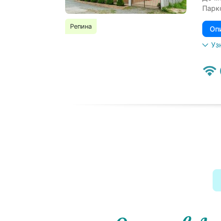
Парк
Репина
Оп
Уз