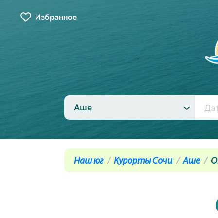
Избранное
Аше
Наш юг
Курорты Сочи
Аше
О