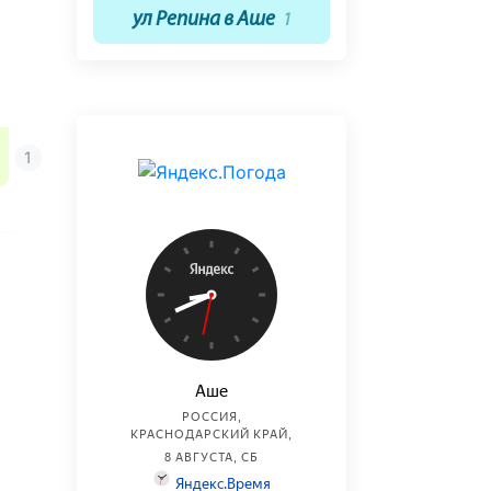
ул Репина в Аше
1