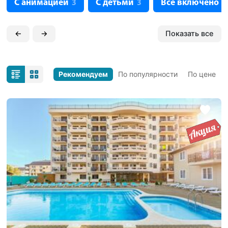
С анимацией
С детьми
Все включено
3
3
1
←
→
Показать все
Рекомендуем
По популярности
По цене