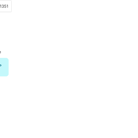
1351
е
ь