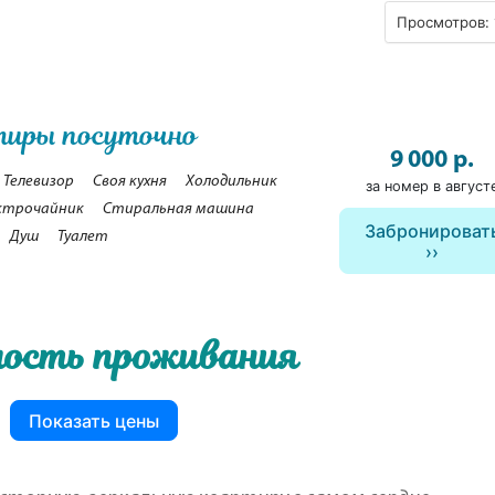
Просмотров: 
тиры посуточно
9 000 р.
Телевизор
Своя кухня
Холодильник
за номер в август
ктрочайник
Стиральная машина
Забронироват
Душ
Туалет
ость проживания
Показать цены