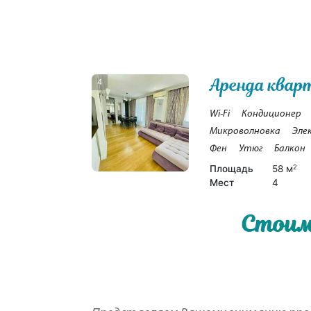
Аренда квар
4
Wi-Fi
Кондиционер
Микроволновка
Эле
Фен
Утюг
Балкон
Площадь
58 м
2
Мест
4
Стоим