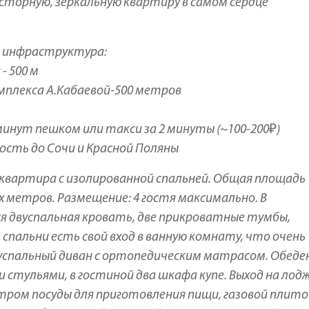
торную, зеркальную квартиру в самом сердце
я инфраструктура:
- 500 м
мплекса А.Кабаевой-500 метров
инут пешком или такси за 2 минуты (~100-200₽)
сть до Сочи и Красной Поляны
квартира с изолированной спальней. Общая площадь
метров. Размещение: 4 гостя максимально. В
я двуспальная кровать, две прикроватные тумбы,
 спальни есть свой вход в ванную комнату, что очень
вуспальный диван с ортопедическим матрасом. Обеде
 стульями, в гостиной два шкафа купе. Выход на лод
ктром посуды для приготовления пищи, газовой плито