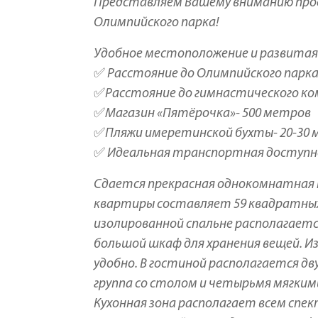
Представляем Вашему вниманию прос
Олимпийского парка!
Удобное местоположение и развита
✅ Расстояние до Олимпийского парка 
✅Расстояние до гимнастического ко
✅Магазин «Пятёрочка»- 500 метров
✅Пляжи имеретинской бухты- 20-30 м
✅ Идеальная транспортная доступно
Сдается прекрасная однокомнатная 
квартиры составляет 59 квадратных 
изолированной спальне располагаетс
большой шкаф для хранения вещей. Из
удобно. В гостиной располагается д
группа со столом и четырьмя мягкими
Кухонная зона располагает всем спе