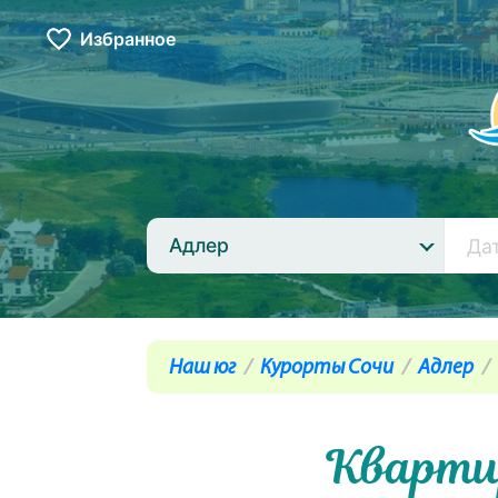
Избранное
Адлер
Наш юг
Курорты Сочи
Адлер
Квартир