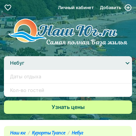
Личный кабинет
Добавить
Небуг
Наш юг
Курорты Туапсе
Небуг