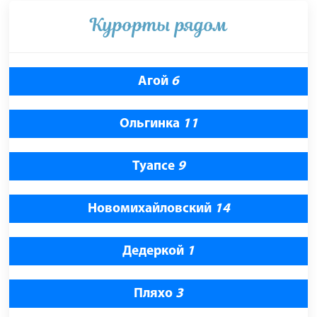
Курорты рядом
Агой
6
Ольгинка
11
Туапсе
9
Новомихайловский
14
Дедеркой
1
Пляхо
3