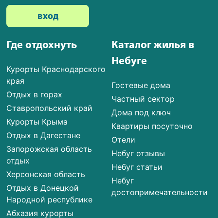
вход
Где отдохнуть
Каталог жилья в
Небуге
Курорты Краснодарского
края
Гостевые дома
Отдых в горах
Частный сектор
Ставропольский край
Дома под ключ
Курорты Крыма
Квартиры посуточно
Отдых в Дагестане
Отели
Запорожская область
Небуг отзывы
отдых
Небуг статьи
Херсонская область
Небуг
Отдых в Донецкой
достопримечательности
Народной республике
Абхазия курорты