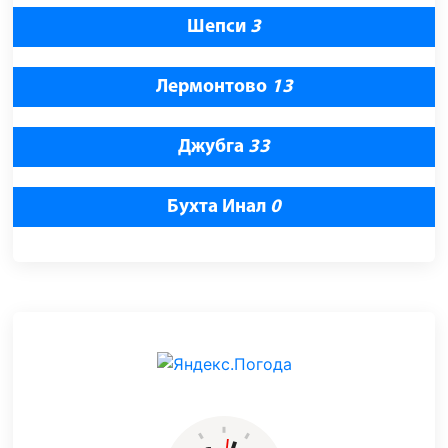
Шепси
3
Лермонтово
13
Джубга
33
Бухта Инал
0