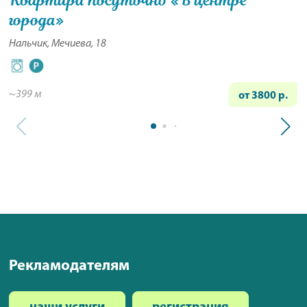
Квартира посуточно «В центре
города»
Нальчик, Мечиева, 18
~399 м
от 3800 р.
Рекламодателям