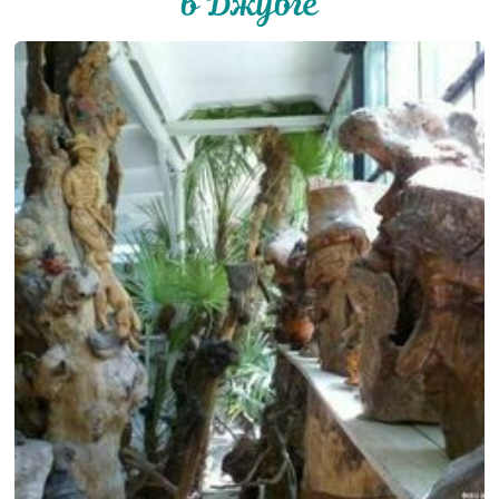
в Джубге