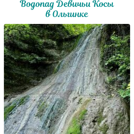
Водопад Девичьи Косы
в Ольгинке